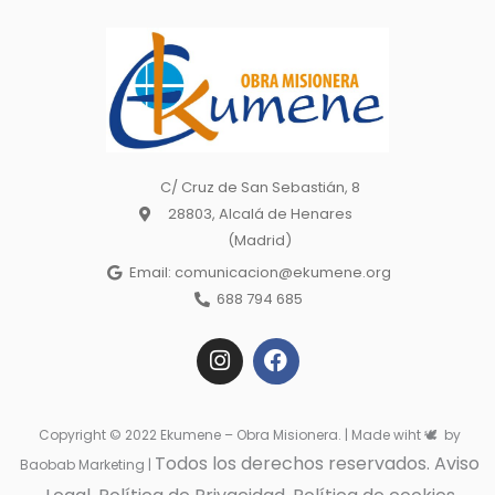
C/ Cruz de San Sebastián, 8
28803, Alcalá de Henares
(Madrid)
Email: comunicacion@ekumene.org
688 794 685
I
F
n
a
s
c
t
e
a
b
Copyright © 2022 Ekumene – Obra Misionera. | Made wiht 🕊 by
g
o
Todos los derechos reservados. Aviso
r
o
Baobab Marketing |
a
k