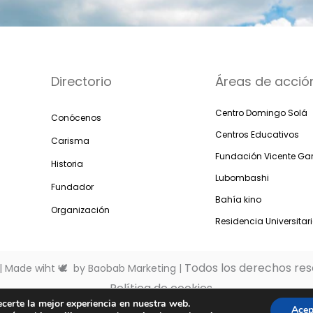
Directorio
Áreas de acció
Centro Domingo Solá
Conócenos
Centros Educativos
Carisma
Fundación Vicente Gar
Historia
Lubombashi
Fundador
Bahía kino
Organización
Residencia Universitar
Todos los derechos rese
| Made wiht 🕊 by Baobab Marketing |
Política de cookies
ecerte la mejor experiencia en nuestra web.
Acep