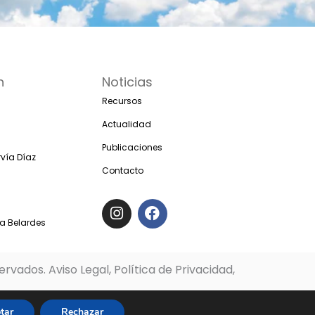
n
Noticias
Recursos
Actualidad
Publicaciones
vía Díaz
Contacto
I
F
n
a
s
c
ia Belardes
t
e
a
b
g
o
rvados. Aviso Legal, Política de Privacidad,
r
o
a
k
m
tar
Rechazar