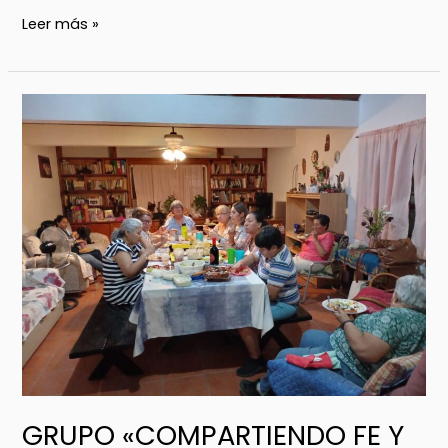
Leer más »
GRUPO
«COMPARTIENDO
FE
Y
VIDA»
(BAHIA
KINO,
SONORA)
GRUPO «COMPARTIENDO FE Y