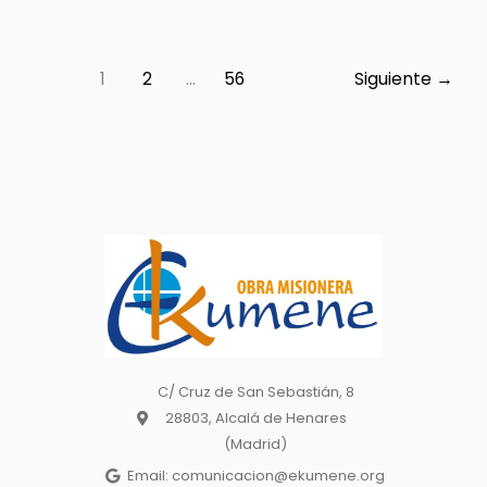
1
2
…
56
Siguiente
→
C/ Cruz de San Sebastián, 8
28803, Alcalá de Henares
(Madrid)
Email: comunicacion@ekumene.org