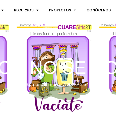
RECURSOS
PROYECTOS
CONÓCENOS
MOR NO SE C
Ekumene
marzo 7, 2021
3:54 am