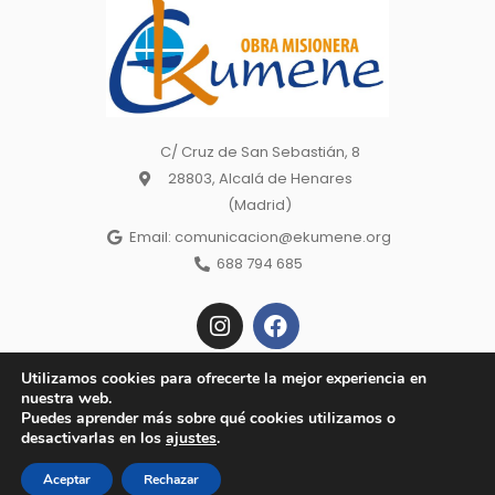
C/ Cruz de San Sebastián, 8
28803, Alcalá de Henares
(Madrid)
Email: comunicacion@ekumene.org
688 794 685
I
F
n
a
s
c
t
e
Utilizamos cookies para ofrecerte la mejor experiencia en
a
b
nuestra web.
Copyright © 2022 Ekumene – Obra Misionera. | Made wiht 🕊 by
g
o
Puedes aprender más sobre qué cookies utilizamos o
Todos los derechos reservados. Aviso
r
o
Baobab Marketing |
desactivarlas en los
ajustes
.
a
k
Legal, Política de Privacidad, Política de cookies
m
Aceptar
Rechazar