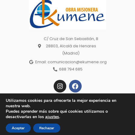
C/ Cruz de San Sebastián, 8
28803, Alcalá de Henares
(Madrid)
Email: comunicacion@ekumene.org
688 794 685
I
F
n
a
s
c
t
e
Utilizamos cookies para ofrecerte la mejor experiencia en
a
b
nuestra web.
Copyright © 2022 Ekumene – Obra Misionera. | Made wiht 🕊 by
g
o
Puedes aprender más sobre qué cookies utilizamos o
Todos los derechos reservados. Aviso
r
o
Baobab Marketing |
desactivarlas en los
ajustes
.
a
k
Legal, Política de Privacidad, Política de cookies
m
Aceptar
Rechazar