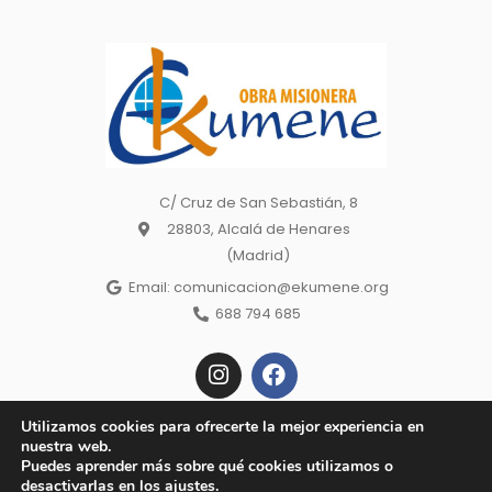
C/ Cruz de San Sebastián, 8
28803, Alcalá de Henares
(Madrid)
Email: comunicacion@ekumene.org
688 794 685
I
F
n
a
s
c
t
e
Utilizamos cookies para ofrecerte la mejor experiencia en
a
b
nuestra web.
Copyright © 2022 Ekumene – Obra Misionera. | Made wiht 🕊 by
g
o
Puedes aprender más sobre qué cookies utilizamos o
Todos los derechos reservados. Aviso
r
o
Baobab Marketing |
desactivarlas en los
ajustes
.