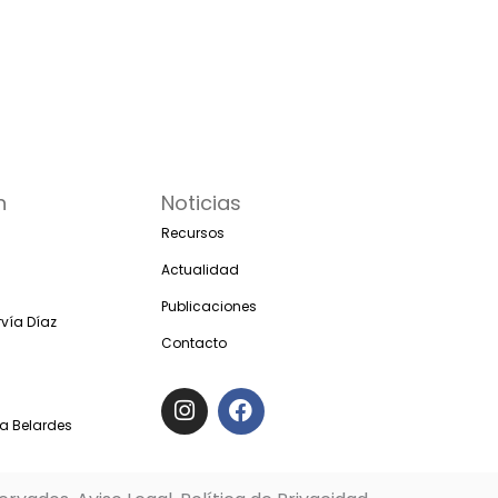
n
Noticias
Recursos
Actualidad
Publicaciones
vía Díaz
Contacto
I
F
n
a
s
c
ia Belardes
t
e
a
b
g
o