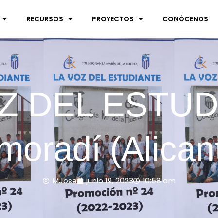
RECURSOS
PROYECTOS
CONÓCENOS
Z DEL ESTU
moradí (Alican
MJose
junio 19, 2023
10:58 am