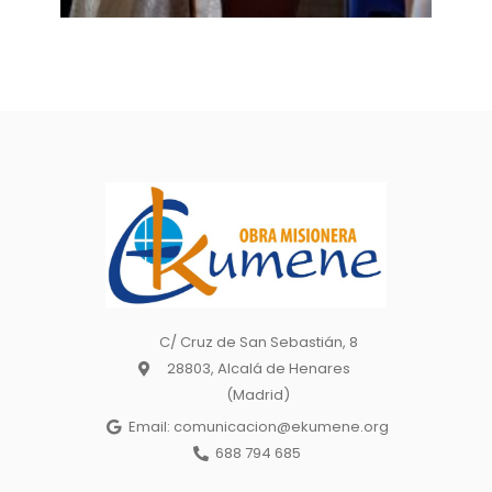
C/ Cruz de San Sebastián, 8
28803, Alcalá de Henares
(Madrid)
Email: comunicacion@ekumene.org
688 794 685
I
F