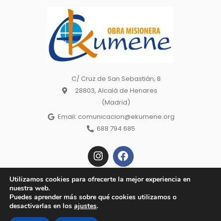
C/ Cruz de San Sebastián, 8
28803, Alcalá de Henares
(Madrid)
Email: comunicacion@ekumene.org
688 794 685
I
F
n
a
s
c
t
e
Utilizamos cookies para ofrecerte la mejor experiencia en
a
b
nuestra web.
Copyright © 2022 Ekumene – Obra Misionera. | Made wiht 🕊 by
g
o
Puedes aprender más sobre qué cookies utilizamos o
Todos los derechos reservados. Aviso
r
o
Baobab Marketing |
desactivarlas en los
ajustes
.
a
k
Legal, Política de Privacidad, Política de cookies