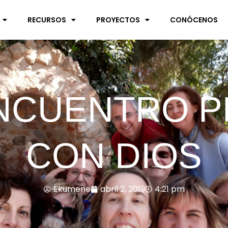
RECURSOS
PROYECTOS
CONÓCENOS
ENCUENTRO 
CON DIOS
Ekumene
abril 2, 2019
4:21 pm