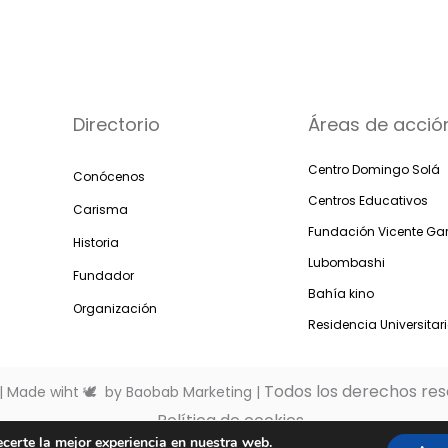
Directorio
Áreas de acció
Centro Domingo Solá
Conócenos
Centros Educativos
Carisma
Fundación Vicente Gar
Historia
Lubombashi
Fundador
Bahía kino
Organización
Residencia Universitar
Todos los derechos rese
| Made wiht 🕊 by Baobab Marketing |
Política de cookies
ecerte la mejor experiencia en nuestra web.