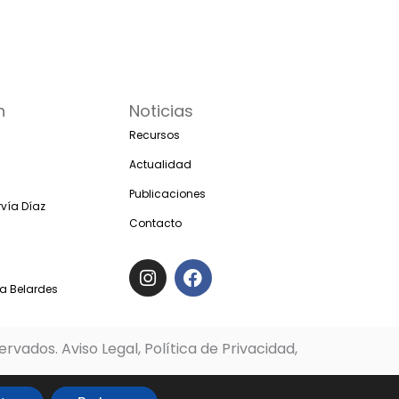
n
Noticias
Recursos
Actualidad
Publicaciones
vía Díaz
Contacto
I
F
n
a
s
c
ia Belardes
t
e
a
b
g
o
rvados. Aviso Legal, Política de Privacidad,
r
o
a
k