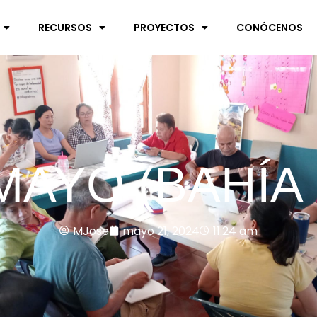
RECURSOS
PROYECTOS
CONÓCENOS
MAYO (BAHÍA 
MJose
mayo 21, 2024
11:24 am