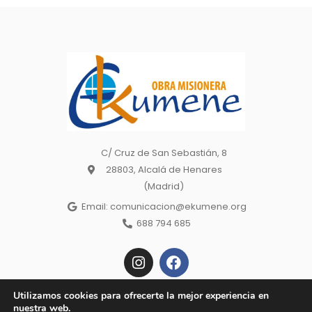
C/ Cruz de San Sebastián, 8
28803, Alcalá de Henares
(Madrid)
Email: comunicacion@ekumene.org
688 794 685
I
F
n
a
s
c
t
e
Utilizamos cookies para ofrecerte la mejor experiencia en
a
b
nuestra web.
Copyright © 2022 Ekumene – Obra Misionera. | Made wiht 🕊 by