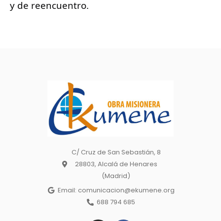
y de reencuentro.
C/ Cruz de San Sebastián, 8
28803, Alcalá de Henares
(Madrid)
Email: comunicacion@ekumene.org
688 794 685
I
F